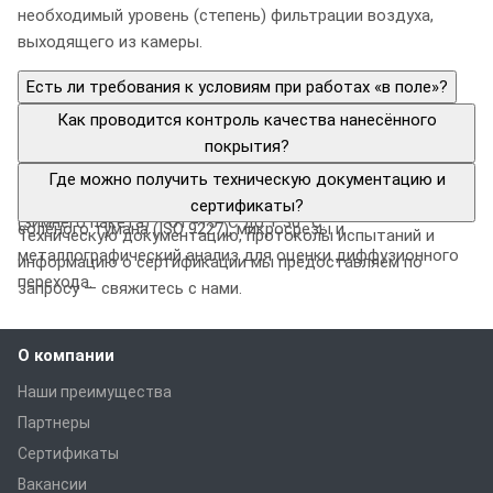
необходимый уровень (степень) фильтрации воздуха,
выходящего из камеры.
Есть ли требования к условиям при работах «в поле»?
Основное требование на период выполнения работ на
Как проводится контроль качества нанесённого
открытых участках – отсутствие осадков.
покрытия?
Температурный диапазон выполнения работ при условии
Стандартные методы: измерение толщины покрытия,
Где можно получить техническую документацию и
применения дополнительного оборудования для ПРАНС
тесты адгезии (pull-off, cross-cut), испытания в камере
сертификаты?
(зимнего пакета) – от -15 °С до + 30 °С.
солёного тумана (ISO 9227), микросрезы и
Техническую документацию, протоколы испытаний и
металлографический анализ для оценки диффузионного
информацию о сертификации мы предоставляем по
перехода.
запросу — свяжитесь с нами.
О компании
Наши преимущества
Партнеры
Сертификаты
Вакансии