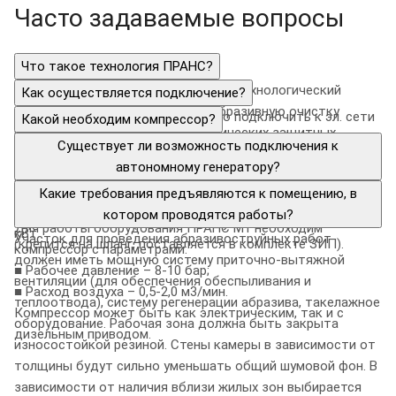
Часто задаваемые вопросы
Что такое технология ПРАНС?
Технология ПРАНС — комплексный технологический
Как осуществляется подключение?
процесс, объединяющий термоабразивную очистку
Оборудование ПРАНС необходимо подключить к эл. сети
Какой необходим компрессор?
поверхности и нанесение металлических защитных
220В при помощи штатного разъема (вилки), и
Для работы оборудования ПРАНС С1, ПРАНС 2023, ГТД-5
Существует ли возможность подключения к
покрытий (цинк, алюминий, алюмoцинк, медь и смеси) в
подключить к источнику сжатого воздуха (компрессору)
необходим компрессор с параметрами:
автономному генератору?
одном аппарате с использованием сверхзвуковой
при помощи воздушного шланга высокого давления
■ Рабочее давление – 8-10 бар;
Для работы ПРАНС можно использовать «генераторы»
Какие требования предъявляются к помещению, в
газодинамической струи.
Ø32мм 16 бар, соединение шланга к установке происходит
■ Расход воздуха – 4,5-6,0 м3/мин.
или «преобразователи 12/220В» мощностью не менее 1
котором проводятся работы?
через БРС «А-125» (находится на установке) и «С-125»
Для работы оборудования ПРАНС М1 необходим
кВт.
Участок для проведения абразивоструйных работ
(крепится на шланг, поставляется в комплекте ЗИП).
компрессор с параметрами:
должен иметь мощную систему приточно-вытяжной
■ Рабочее давление – 8-10 бар;
вентиляции (для обеспечения обеспыливания и
■ Расход воздуха – 0,5-2,0 м3/мин.
теплоотвода), систему регенерации абразива, такелажное
Компрессор может быть как электрическим, так и с
оборудование. Рабочая зона должна быть закрыта
дизельным приводом.
износостойкой резиной. Стены камеры в зависимости от
толщины будут сильно уменьшать общий шумовой фон. В
зависимости от наличия вблизи жилых зон выбирается