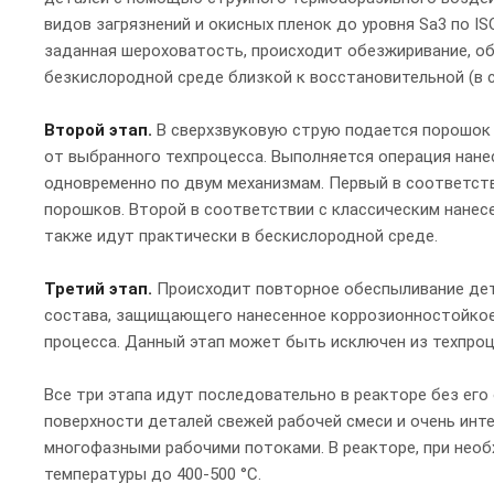
видов загрязнений и окисных пленок до уровня Sa3 по IS
заданная шероховатость, происходит обезжиривание, об
безкислородной среде близкой к восстановительной (в 
Второй этап.
В сверхзвуковую струю подается порошок 
от выбранного техпроцесса. Выполняется операция нане
одновременно по двум механизмам. Первый в соответст
порошков. Второй в соответствии с классическим нане
также идут практически в бескислородной среде.
Третий этап.
Происходит повторное обеспыливание дет
состава, защищающего нанесенное коррозионностойкое
процесса. Данный этап может быть исключен из техпроц
Все три этапа идут последовательно в реакторе без ег
поверхности деталей свежей рабочей смеси и очень ин
многофазными рабочими потоками. В реакторе, при нео
температуры до 400-500 °С.