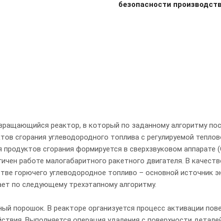
безопасности производств
ращающийся реактор, в который по заданному алгоритму по
ктов сгорания углеводородного топлива с регулируемой теплов
продуктов сгорания формируется в сверхзвуковом аппарате (
ичен работе малогабаритного ракетного двигателя. В качеств
стве горючего углеводородное топливо – основной источник э
ает по следующему трехэтапному алгоритму.
ый порошок. В реакторе организуется процесс активации пов
ствия. Выполняется операция удаления с поверхности деталей