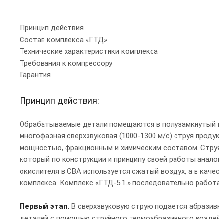
Принцип действия
Состав комплекса «ГТД»
Технические характеристики комплекса
Требования к компрессору
Гарантия
Принцип действия:
Обрабатываемые детали помещаются в полузамкнутый в
многофазная сверхзвуковая (1000-1300 м/с) струя проду
мощностью, фракционным и химическим составом. Струя 
который по конструкции и принципу своей работы аналог
окислителя в СВА используется сжатый воздух, а в каче
комплекса. Комплекс «ГТД-5.1.» последовательно работ
Первый этап.
В сверхзвуковую струю подается абразивн
деталей с помощью струйного термоабразивного воздей