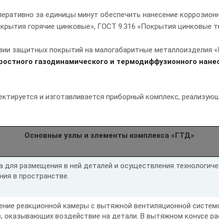
перативно за единицы минут обеспечить нанесение коррозио
Покрытия горячие цинковые», ГОСТ 9.316 «Покрытия цинковые
зии защитных покрытий на малогабаритные металлоизделия 
ростного газодинамического и термодиффузионного нане
ектируется и изготавливается приборный комплекс, реализую
Основные узлы и элементы комплекса «ГТД»
 для размещения в ней деталей и осуществления технологиче
ия в пространстве.
ение реакционной камеры с вытяжной вентиляционной системо
, оказывающих воздействие на детали. В вытяжном конусе ра