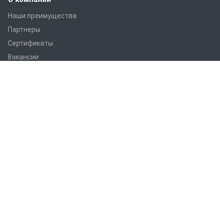
Наши преимущества
Партнеры
Сертификаты
Вакансии
Статьи
Оборудование
ПРАНС M1
ПРАНС С1
ПРАНС 2023
ГТД-5.1
ПРАНС 5-8-211.08
ПРАНС 5-8-211.07
СТМ
СПТР