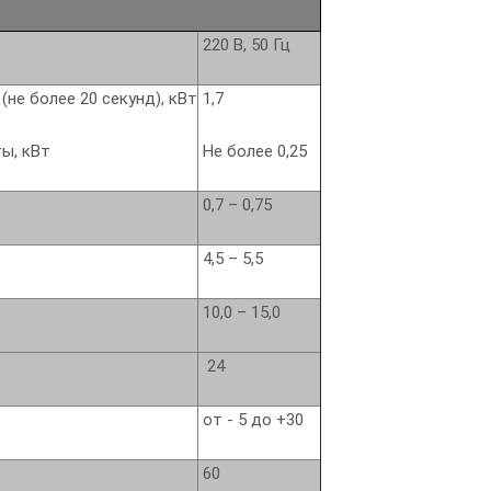
220 В, 50 Гц
не более 20 секунд), кВт
1,7
ы, кВт
Не более 0,25
0,7 – 0,75
4,5 – 5,5
10,0 – 15,0
24
от - 5 до +30
60