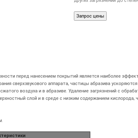
других загрязнений до степен
Запрос цены
хности перед нанесением покрытий является наиболее эффек
рания сверхзвукового аппарата, частицы абразива ускоряютс
 сжатого воздуха и в абразиве. Удаление загрязнений с обра
верхностный слой и в среде с низким содержанием кислорода
м.
ктеристики