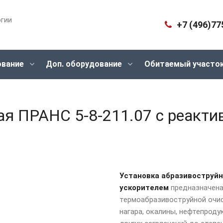
огии
+7 (496)77
ование
Доп. оборудование
Обитаемый участо
ая ПРАНС 5-8-211.07 с реакт
Установка абразивоструйн
ускорителем
предназначена
термоaбразивоструйной очис
нагара, окалины, нефтепроду