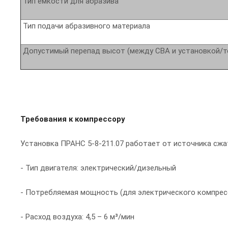
Тип ёмкости для абразива
Тип подачи абразивного материала
Допустимый перепад высот (между СВА и установкой/т
Требования к компрессору
Установка ПРАНС 5-8-211.07 работает от источника сжа
- Тип двигателя: электрический/дизельный
- Потребляемая мощность (для электрического компрессо
- Расход воздуха: 4,5 – 6 м³/мин