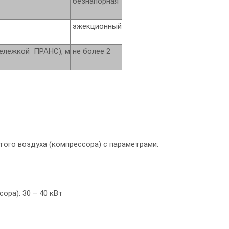
безнапорная
эжекционный
ележкой ПРАНС), м
не более 2
того воздуха (компрессора) с параметрами:
ра): 30 – 40 кВт