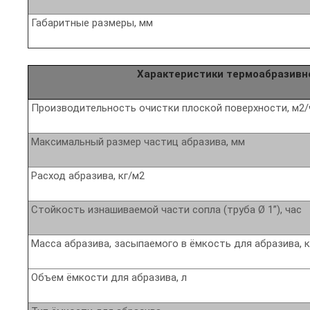
Габаритные размеры, мм
Характеристики термоабразивн
Производительность очистки плоской поверхности, м2/
Максимальный размер частиц абразива, мм
Расход абразива, кг/м2
Стойкость изнашиваемой части сопла (труба Ø 1”), час
Масса абразива, засыпаемого в ёмкость для абразива, 
Объем ёмкости для абразива, л