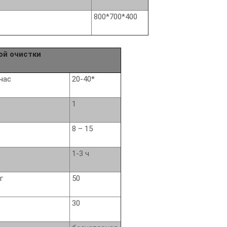
800*700*400
ой очистки
час
20-40*
1
8 – 15
1-3 ч
кг
50
30