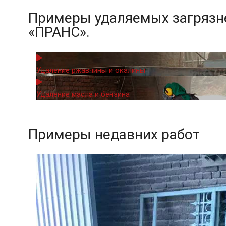
Примеры удаляемых загрязне
«ПРАНС».
Удаление ржавчины и окалины
Удаление масла и бензина
Примеры недавних работ