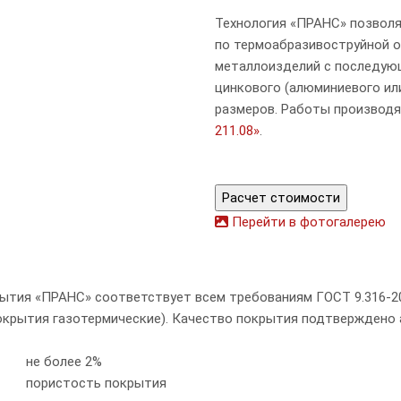
Технология «ПРАНС» позвол
по термоабразивоструйной о
металлоизделий с последую
цинкового (алюминиевого ил
размеров. Работы производ
211.08»
.
Расчет стоимости
Перейти в фотогалерею
рытия «ПРАНС» соответствует всем требованиям ГОСТ 9.316-
(Покрытия газотермические). Качество покрытия подтвержден
не более
2%
пористость покрытия