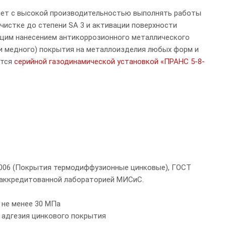
яет с высокой производительностью выполнять работы
чистке до степени SA 3 и активации поверхности
щим нанесением антикоррозионного металлического
и медного) покрытия на металлоизделия любых форм и
ятся
серийной газодинамической установкой «ПРАНС 5-8-
2006 (Покрытия термодиффузионные цинковые), ГОСТ
о аккредитованной лабораторией МИСиС.
не менее
30
МПа
адгезия цинкового покрытия