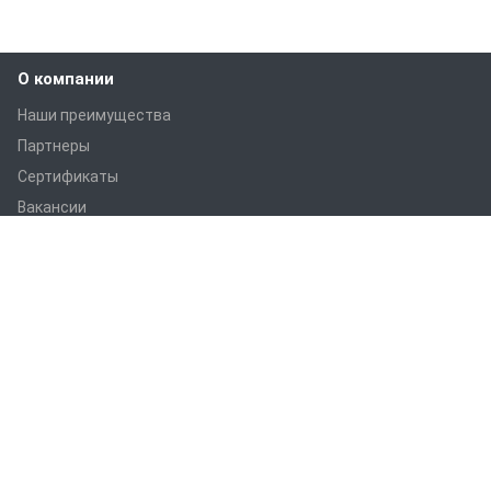
О компании
Наши преимущества
Партнеры
Сертификаты
Вакансии
Статьи
Оборудование
ПРАНС M1
ПРАНС С1
ПРАНС 2023
ГТД-5.1
ПРАНС 5-8-211.08
ПРАНС 5-8-211.07