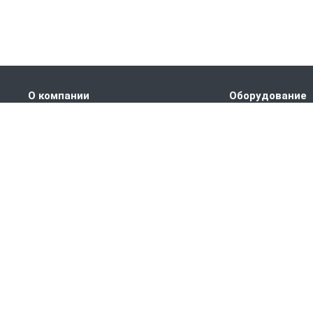
О компании
Оборудование
Наши преимущества
ПРАНС M1
Партнеры
ПРАНС С1
Сертификаты
ПРАНС 2023
Вакансии
ГТД-5.1
Статьи
ПРАНС 5-8-211.08
ПРАНС 5-8-211.07
СТМ
СПТР