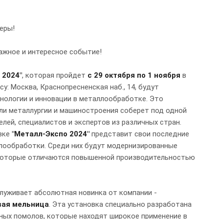
еры!
ажное и интересное событие!
 2024"
, которая пройдет
с 29 октября по 1 ноября
в
: Москва, Краснопресненская наб., 14, будут
нологии и инновации в металлообработке. Это
ли металлургии и машиностроения соберет под одной
лей, специалистов и экспертов из различных стран.
вке
"Металл-Экспо 2024"
представит свои последние
лообработки. Среди них будут модернизированные
 которые отличаются повышенной производительностью
луживает абсолютная новинка от компании -
вая мельница
. Эта установка специально разработана
ных помолов, которые находят широкое применение в