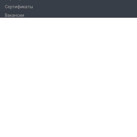
Сертификаты
Вакансии
Статьи
Оборудование
ПРАНС M1
ПРАНС С1
ПРАНС 2023
ГТД-5.1
ПРАНС 5-8-211.08
ПРАНС 5-8-211.07
СТМ
СПТР
Услуги
Термоабразивная очистка