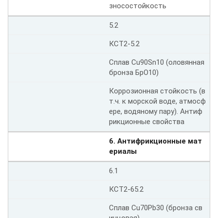
зносостойкость
5.2
КСТ2-5.2
Сплав Cu90Sn10 (оловянная
бронза БрО10)
Коррозионная стойкость (в
т.ч. к морской воде, атмосф
ере, водяному пару). Антиф
рикционные свойства
6. Антифрикционные мат
ериалы
6.1
КСТ2-65.2
Сплав Cu70Pb30 (бронза св