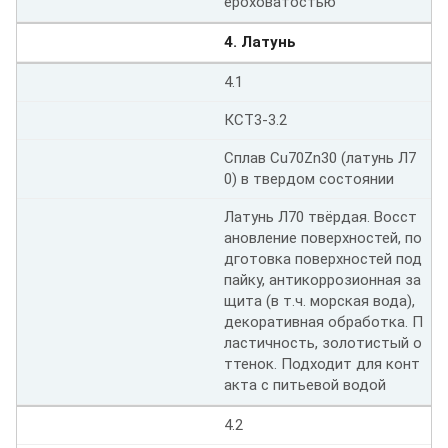
ероховатостью
4. Латунь
4.1
КСТ3-3.2
Сплав Cu70Zn30 (латунь Л7
0) в твердом состоянии
Латунь Л70 твёрдая. Восст
ановление поверхностей, по
дготовка поверхностей под
пайку, антикоррозионная за
щита (в т.ч. морская вода),
декоративная обработка. П
ластичность, золотистый о
ттенок. Подходит для конт
акта с питьевой водой
4.2